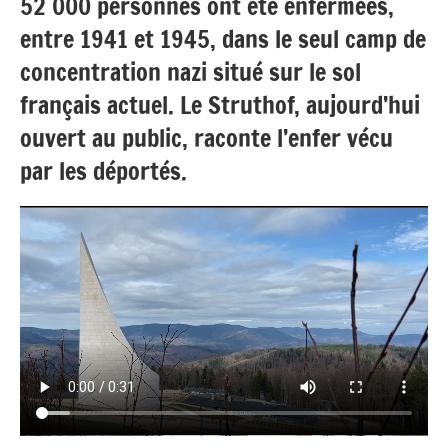
52 000 personnes ont été enfermées,
Cindy
Duffay
,
entre 1941 et 1945, dans le seul camp de
Léane
concentration nazi situé sur le sol
Delabrière
français actuel. Le Struthof, aujourd’hui
and
Lilian
ouvert au public, raconte l’enfer vécu
Le
par les déportés.
Maire