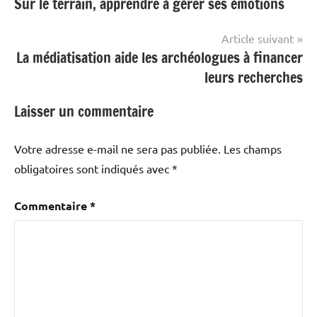
Sur le terrain, apprendre à gérer ses émotions
de
l’article
Article suivant
La médiatisation aide les archéologues à financer
leurs recherches
Laisser un commentaire
Votre adresse e-mail ne sera pas publiée.
Les champs
obligatoires sont indiqués avec
*
Commentaire
*