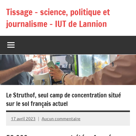
Aller
Tissage – science, politique et
au
contenu
journalisme – IUT de Lannion
Le Struthof, seul camp de concentration situé
sur le sol français actuel
17 avril 2023
Aucun commentaire
Axel
Trillou
,